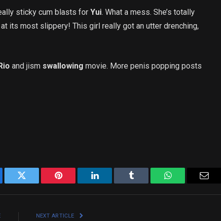
eally sticky cum blasts for
Yui
. What a mess. She’s totally
at its most slippery! This girl really got an utter drenching,
Rio
and jism
swallowing
movie. More penis popping posts
ebook
Twitter
Pinterest
LinkedIn
Tumblr
WhatsApp
Emai
E
NEXT ARTICLE