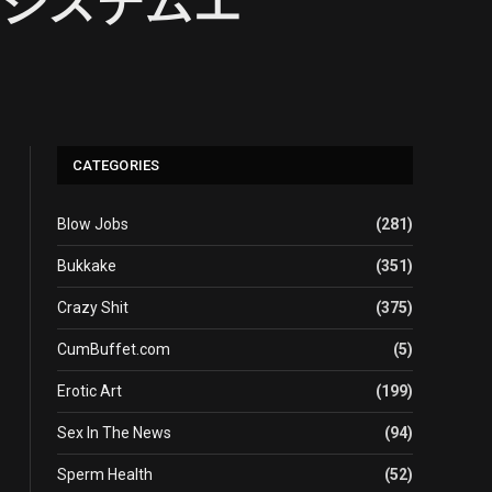
baio システムエ
CATEGORIES
Blow Jobs
(281)
Bukkake
(351)
Crazy Shit
(375)
CumBuffet.com
(5)
Erotic Art
(199)
Sex In The News
(94)
Sperm Health
(52)