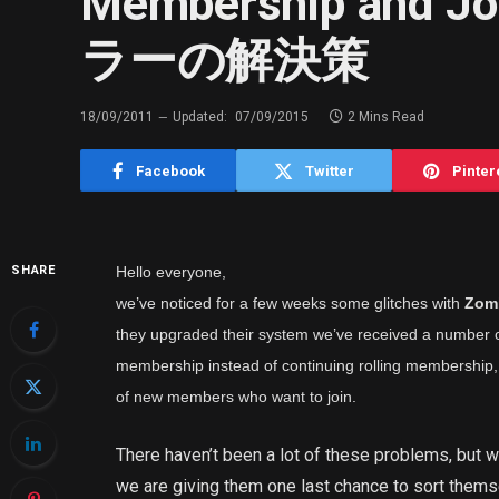
Membership and J
ラーの解決策
18/09/2011
Updated:
07/09/2015
2 Mins Read
Facebook
Twitter
Pinter
SHARE
Hello everyone,
we’ve noticed for a few weeks some glitches with
Zom
they upgraded their system we’ve received a number 
membership instead of continuing rolling membership,
of new members who want to join.
There haven’t been a lot of these problems, but w
we are giving them one last chance to sort themse