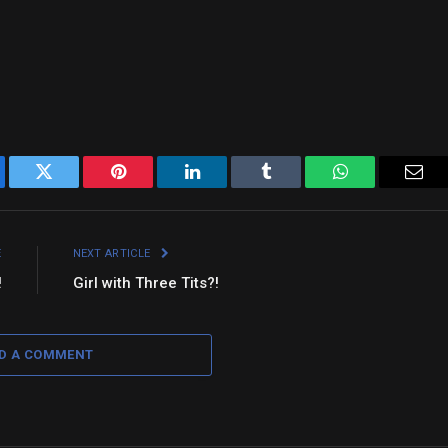
ebook
Twitter
Pinterest
LinkedIn
Tumblr
WhatsApp
Emai
E
NEXT ARTICLE
!
Girl with Three Tits?!
D A COMMENT