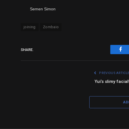
Semen Simon
joining
Zombaio
SHARE.
Fac
PREVIOUS ARTICL
Yui’s slimy facial
AD