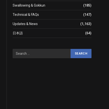
Swallowing & Gokkun
(185)
Technical & FAQs
(147)
Updates & News
(1,163)
日本語
(64)