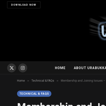
DOWNLOAD NOW
HOME
ABOUT URABUKK
X
Instagram
(Twitter)
»
»
Home
Technical & FAQs
Membership and Joining Is
TECHNICAL & FAQS