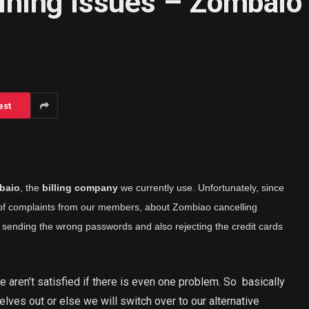
oining Issues – Zom
est
baio
, the
billing company
we currently use. Unfortunately, since
of complaints from our members, about Zombiao cancelling
 sending the wrong passwords and also rejecting the credit cards
e aren’t satisfied if there is even one problem. So basically
lves out or else we will switch over to our alternative