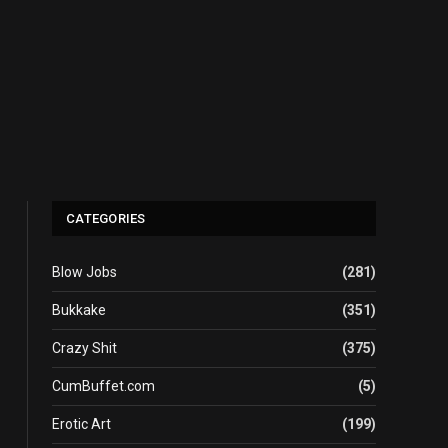
CATEGORIES
Blow Jobs
(281)
Bukkake
(351)
Crazy Shit
(375)
CumBuffet.com
(5)
Erotic Art
(199)